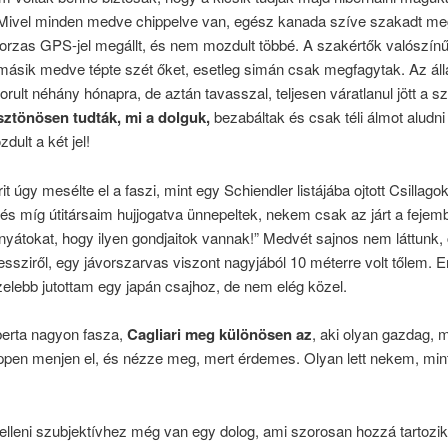
 Mivel minden medve chippelve van, egész kanada szíve szakadt me
borzas GPS-jel megállt, és nem mozdult többé. A szakértők valószínűs
másik medve tépte szét őket, esetleg simán csak megfagytak. Az ál
rult néhány hónapra, de aztán tavasszal, teljesen váratlanul jött a s
ztönösen tudták, mi a dolguk,
bezabáltak és csak téli álmot aludni
dult a két jel!
it úgy mesélte el a faszi, mint egy Schiendler listájába ojtott Csillago
 és míg útitársaim hujjogatva ünnepeltek, nekem csak az járt a fejem
nyátokat, hogy ilyen gondjaitok vannak!” Medvét sajnos nem láttunk,
sziről, egy jávorszarvas viszont nagyjából 10 méterre volt tőlem. E
elebb jutottam egy japán csajhoz, de nem elég közel.
berta nagyon fasza,
Cagliari meg különösen az
, aki olyan gazdag, m
pen menjen el, és nézze meg, mert érdemes. Olyan lett nekem, min
 elleni szubjektívhez még van egy dolog, ami szorosan hozzá tartozik