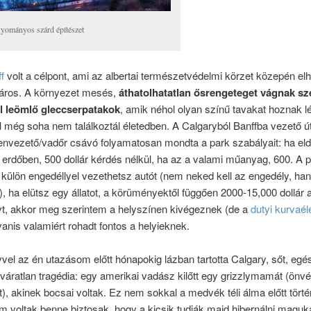
yományos szárd építészet
f
volt a célpont, ami az albertai természetvédelmi körzet közepén elh
város. A környezet mesés,
áthatolhatatlan ősrengeteget vágnak sz
 leömlő gleccserpatakok
, amik néhol olyan színű tavakat hoznak lé
 még soha nem találkoztál életedben. A Calgaryból Banffba vezető ú
genvezető/vadőr csávó folyamatosan mondta a park szabályait: ha el
 erdőben, 500 dollár kérdés nélkül, ha az a valami műanyag, 600. A 
 külön engedéllyel vezethetsz autót (nem neked kell az engedély, ha
, ha elütsz egy állatot, a körüményektől függően 2000-15,000 dollár a
yt, akkor meg szerintem a helyszínen kivégeznek (de a
dutyi kurvaél
yanis valamiért rohadt fontos a helyieknek.
el az én utazásom előtt hónapokig lázban tartotta Calgary, sőt, egé
váratlan tragédia: egy amerikai vadász kilőtt egy grizzlymamát (önv
t), akinek bocsai voltak. Ez nem sokkal a medvék téli álma előtt törté
m voltak benne biztosak, hogy a kicsik tudják majd hibernálni maguk