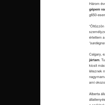
Három éve j
gépem van
g650-esem 
“Öltözzön 
személyze
értettem a
“sardegna 
Calgary, e
jártam
. T
kicsit más
léteznek m
nagymamám
ami okozot
Alberta ál
állatteny
a székhely