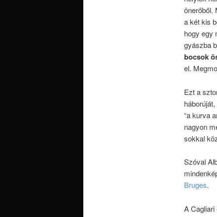
önerőből.
a két kis 
hogy egy 
gyászba bo
bocsok ös
el. Megmoz
Ezt a sztor
háborúját,
“a kurva a
nagyon mes
sokkal köz
Szóval Al
mindenkép
Bruges
.
A Cagliari