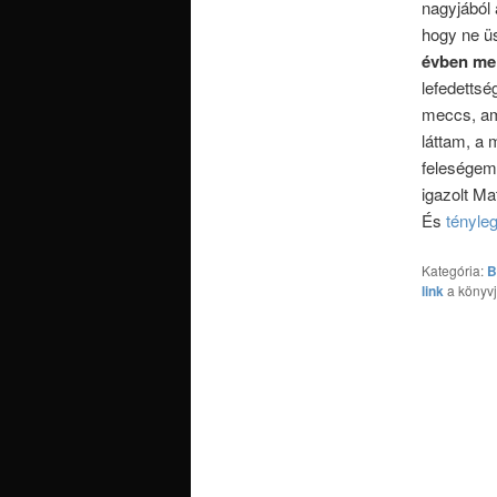
nagyjából
hogy ne ü
évben mel
lefedettsé
meccs, am
láttam, a 
feleségemm
igazolt Ma
És
tényle
Kategória:
B
link
a könyv