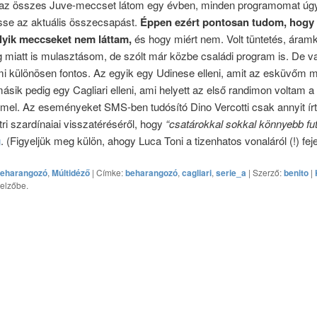
 az összes Juve-meccset látom egy évben, minden programomat úgy
sse az aktuális összecsapást.
Éppen ezért pontosan tudom, hogy
yik meccseket nem láttam,
és hogy miért nem. Volt tüntetés, áram
g miatt is mulasztásom, de szólt már közbe családi program is. De v
i különösen fontos. Az egyik egy Udinese elleni, amit az esküvőm m
másik pedig egy Cagliari elleni, ami helyett az első randimon voltam a
el. Az eseményeket SMS-ben tudósító Dino Vercotti csak annyit írt 
tri szardínaiai visszatéréséről, hogy
“csatárokkal sokkal könnyebb fut
g
. (Figyeljük meg külön, ahogy Luca Toni a tizenhatos vonaláról (!) fejel
eharangozó
,
Múltidéző
| Címke:
beharangozó
,
cagliari
,
serie_a
| Szerző:
benito
|
jelzőbe.