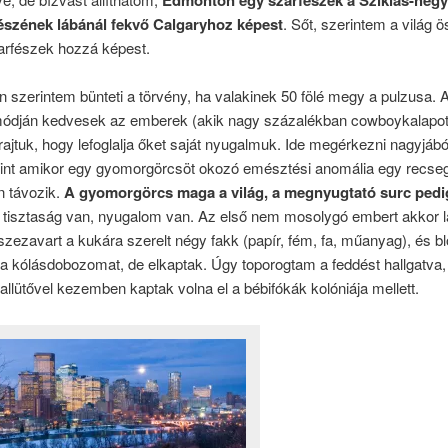
észének lábánál fekvő Calgaryhoz képest
. Sőt, szerintem a világ 
arfészek hozzá képest.
 szerintem bünteti a törvény, ha valakinek 50 fölé megy a pulzusa.
 módján kedvesek az emberek (akik nagy százalékban cowboykalapot 
 rajtuk, hogy lefoglalja őket saját nyugalmuk. Ide megérkezni nagyjábó
int amikor egy gyomorgörcsöt okozó emésztési anomália egy recseg
n távozik.
A gyomorgörcs maga a világ, a megnyugtató surc pedi
 tisztaság van, nyugalom van. Az első nem mosolygó embert akkor l
zezavart a kukára szerelt négy fakk (papír, fém, fa, műanyag), és bl
a kólásdobozomat, de elkaptak. Úgy toporogtam a feddést hallgatva,
llütővel kezemben kaptak volna el a bébifókák kolóniája mellett.