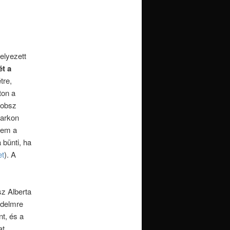
elyezett
ét a
tre,
ton a
dobsz
parkon
nem a
 bünti, ha
et
). A
sz Alberta
édelmre
nt, és a
at