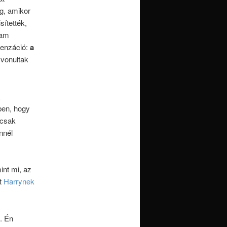
g, amikor
ítették,
lam
zenzáció:
a
 vonultak
k
ben, hogy
 csak
nnél
int mi, az
t
Harrynek
. Én