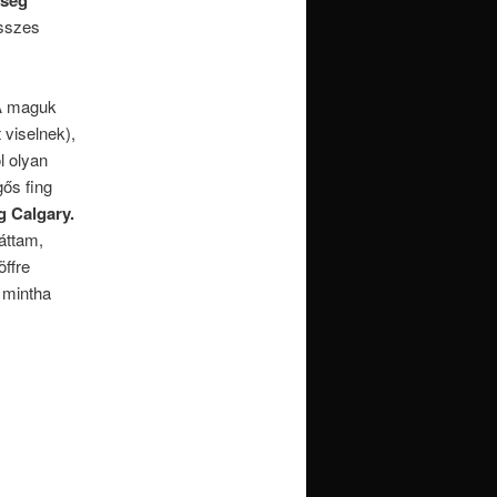
összes
 A maguk
viselnek),
l olyan
ős fing
g Calgary.
áttam,
öffre
 mintha