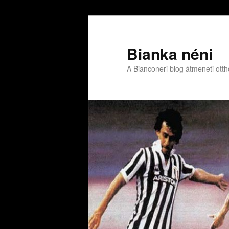
Bianka néni
A Bianconeri blog átmeneti ott