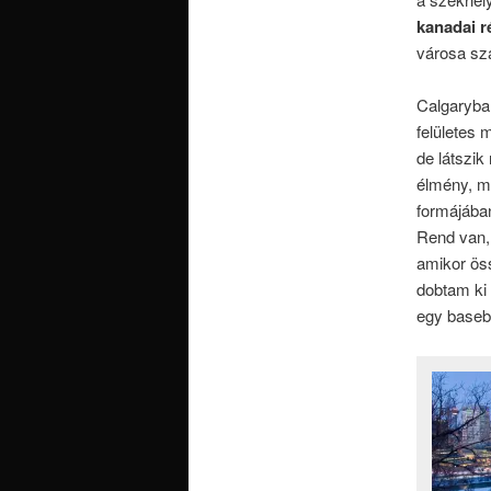
kanadai r
városa sz
Calgaryban
felületes
de látszik
élmény, m
formájába
Rend van,
amikor öss
dobtam ki 
egy baseba