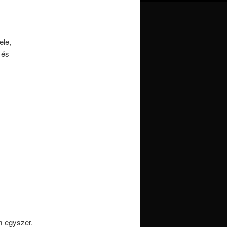
ele,
 és
m egyszer.