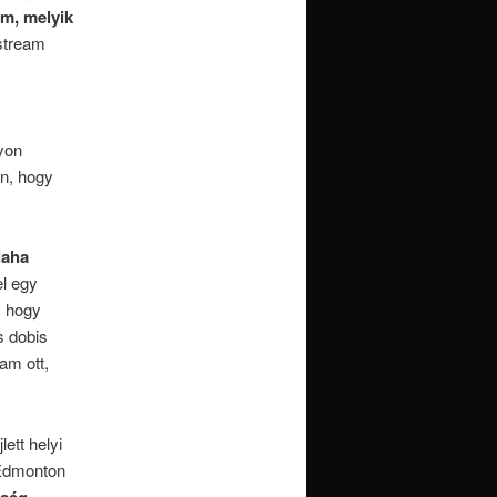
m, melyik
stream
yon
an, hogy
laha
el egy
, hogy
s dobis
am ott,
ett helyi
 Edmonton
ység