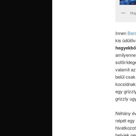
Hag
Innen
Banf
kis üdülő
hegyekből
amilyennel
sofőr/ide
valamit az
belül csak
kocsidnak)
egy grizzl
grizzly ug
Néhány évv
népét egy 
hivatkozot
helyiek ne