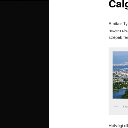
Cal
Amikor Ty
hiszen olv
szépek fé
Sza
Hétvégi e