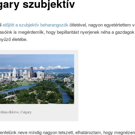
gary szubjektív
li
előjött a szubjektív beharangozók
ötletével, nagyon egyetértettem v
asóink is megérdemlik, hogy bepillantást nyerjenek néha a gazdagok
nyűző életébe.
rdínia ékköve, Calgary
llenfelünk neve mindig nagyon tetszett, elhatároztam, hogy megnéze