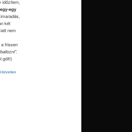
 időzítem,
 egy-egy
kimaradás,
an két
iatt nem
a frissen
ballozni”.
 gólt!)
Közvetlen