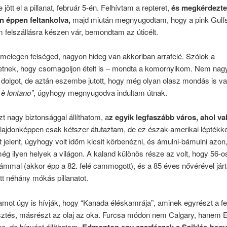
ött el a pillanat, február 5-én. Felhívtam a repteret,
és megkérdezte
 éppen feltankolva,
majd miután megnyugodtam, hogy a pink Gulf
felszállásra készen vár, bemondtam az úticélt.
melegen felséged, nagyon hideg van akkoriban arrafelé. Szólok a
tnek, hogy csomagoljon ételt is – mondta a komornyikom. Nem nag
 dolgot, de aztán eszembe jutott, hogy még olyan olasz mondás is v
è lontano”
, úgyhogy megnyugodva indultam útnak.
zt nagy biztonsággal állíthatom, a
z egyik legfaszább város, ahol va
ulajdonképpen csak kétszer átutaztam, de ez észak-amerikai léptékk
t jelent, úgyhogy volt időm kicsit körbenézni, és ámulni-bámulni azon
ég ilyen helyek a világon. A kaland különös része az volt, hogy 56-o
mal (akkor épp a 82. felé cammogott), és a 85 éves nővérével járt
t néhány mókás pillanatot.
lamot úgy is hívják, hogy “Kanada éléskamrája”, aminek egyrészt a fejl
észtés, másrészt az olaj az oka. Furcsa módon nem Calgary, hanem
e, de bízvást állíthatom,
Edmonton egy szarfészek a Sziklás-heg