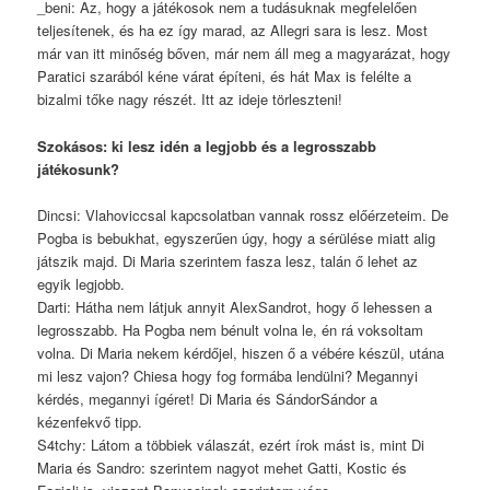
_beni: Az, hogy a játékosok nem a tudásuknak megfelelően
teljesítenek, és ha ez így marad, az Allegri sara is lesz. Most
már van itt minőség bőven, már nem áll meg a magyarázat, hogy
Paratici szarából kéne várat építeni, és hát Max is felélte a
bizalmi tőke nagy részét. Itt az ideje törleszteni!
Szokásos: ki lesz idén a legjobb és a legrosszabb
játékosunk?
Dincsi: Vlahoviccsal kapcsolatban vannak rossz előérzeteim. De
Pogba is bebukhat, egyszerűen úgy, hogy a sérülése miatt alig
játszik majd. Di Maria szerintem fasza lesz, talán ő lehet az
egyik legjobb.
Darti: Hátha nem látjuk annyit AlexSandrot, hogy ő lehessen a
legrosszabb. Ha Pogba nem bénult volna le, én rá voksoltam
volna. Di Maria nekem kérdőjel, hiszen ő a vébére készül, utána
mi lesz vajon? Chiesa hogy fog formába lendülni? Megannyi
kérdés, megannyi ígéret! Di Maria és SándorSándor a
kézenfekvő tipp.
S4tchy: Látom a többiek válaszát, ezért írok mást is, mint Di
Maria és Sandro: szerintem nagyot mehet Gatti, Kostic és