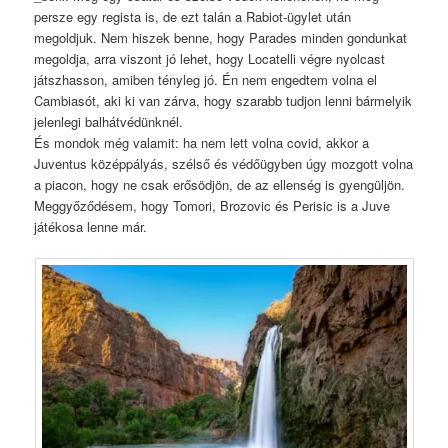
persze egy regista is, de ezt talán a Rabiot-ügylet után
megoldjuk. Nem hiszek benne, hogy Parades minden gondunkat
megoldja, arra viszont jó lehet, hogy Locatelli végre nyolcast
játszhasson, amiben tényleg jó. Én nem engedtem volna el
Cambiasót, aki ki van zárva, hogy szarabb tudjon lenni bármelyik
jelenlegi balhátvédünknél.
És mondok még valamit: ha nem lett volna covid, akkor a
Juventus középpályás, szélső és védőügyben úgy mozgott volna
a piacon, hogy ne csak erősödjön, de az ellenség is gyengüljön.
Meggyőződésem, hogy Tomori, Brozovic és Perisic is a Juve
játékosa lenne már.