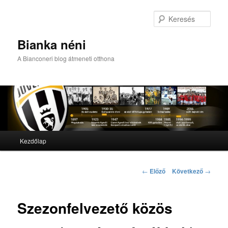
Kere
Bianka néni
A Bianconeri blog átmeneti otthona
Fő menü
Kezdőlap
Tovább az elsődleges tartalomra
Tovább a másodlagos tartalomra
Bejegyzés navigáció
←
Előző
Következő
→
Szezonfelvezető közös