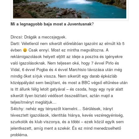
Mi a legnagyobb baja most a Juventusnak
?
Dincsi: Drágák a meccsjegyek.
Darti: Véletlenül nem sikerült előrelátóan igazolni az elmúlt kb 5
évben
Csak ennyi. Most ez mintha megváltozna. A
reklámigazolások helyett eljött az ideje a posztra és igényekre
való igazolásoknak. Nem teljesen oké, hogy 7 évvel Pirlo és
Vidal, 6 évvel Pogba és 4 évvel Marchisio távozása után még
mindig őket sírjuk vissza. Nem sikerült egy darab épkézláb
középpályást sem beújítani, és most a BBC végső eltűnése után
is itt állunk félig letolt gatyával – és csoda, hogy egy nyár alatt
sikerült ilyen biztató védősort összeállítani, aztán majd a
teljesítményt meglátjuk…
S4tchy: nehéz egy tényezőt kiemelni… Sérülések, irányt
tévesztett igazolások, identitás hiánya, kevés vezéregyéniség,
szurkolók és klub viszonya, és a többi – ezek közül egyik sem
jelentkezett, amíg ment a szekér. És ez mind menedzselhető
probléma.