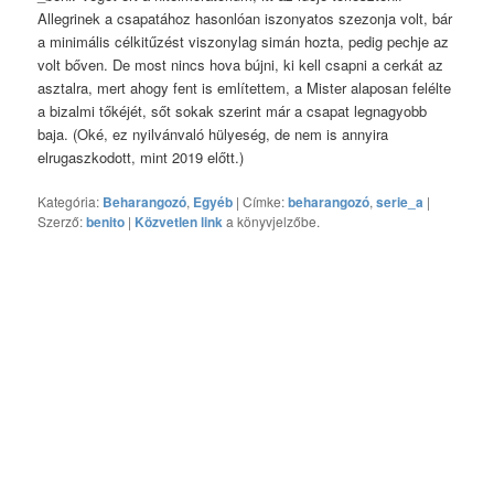
Allegrinek a csapatához hasonlóan iszonyatos szezonja volt, bár
a minimális célkitűzést viszonylag simán hozta, pedig pechje az
volt bőven. De most nincs hova bújni, ki kell csapni a cerkát az
asztalra, mert ahogy fent is említettem, a Mister alaposan felélte
a bizalmi tőkéjét, sőt sokak szerint már a csapat legnagyobb
baja. (Oké, ez nyilvánvaló hülyeség, de nem is annyira
elrugaszkodott, mint 2019 előtt.)
Kategória:
Beharangozó
,
Egyéb
| Címke:
beharangozó
,
serie_a
|
Szerző:
benito
|
Közvetlen link
a könyvjelzőbe.