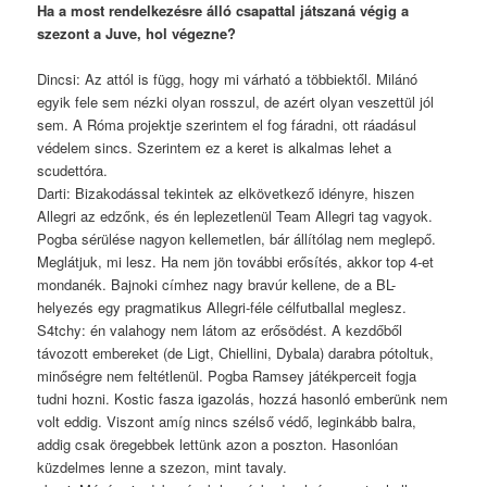
Ha a most rendelkezésre álló csapattal játszaná végig a
szezont a Juve, hol végezne?
Dincsi: Az attól is függ, hogy mi várható a többiektől. Milánó
egyik fele sem nézki olyan rosszul, de azért olyan veszettül jól
sem. A Róma projektje szerintem el fog fáradni, ott ráadásul
védelem sincs. Szerintem ez a keret is alkalmas lehet a
scudettóra.
Darti: Bizakodással tekintek az elkövetkező idényre, hiszen
Allegri az edzőnk, és én leplezetlenül Team Allegri tag vagyok.
Pogba sérülése nagyon kellemetlen, bár állítólag nem meglepő.
Meglátjuk, mi lesz. Ha nem jön további erősítés, akkor top 4-et
mondanék. Bajnoki címhez nagy bravúr kellene, de a BL-
helyezés egy pragmatikus Allegri-féle célfutballal meglesz.
S4tchy: én valahogy nem látom az erősödést. A kezdőből
távozott embereket (de Ligt, Chiellini, Dybala) darabra pótoltuk,
minőségre nem feltétlenül. Pogba Ramsey játékperceit fogja
tudni hozni. Kostic fasza igazolás, hozzá hasonló emberünk nem
volt eddig. Viszont amíg nincs szélső védő, leginkább balra,
addig csak öregebbek lettünk azon a poszton. Hasonlóan
küzdelmes lenne a szezon, mint tavaly.