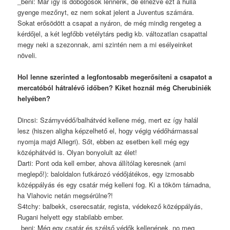
_beni: Már így is dobogósok lennénk, de elnézve ezt a hulla
gyenge mezőnyt, ez nem sokat jelent a Juventus számára.
Sokat erősödött a csapat a nyáron, de még mindig rengeteg a
kérdőjel, a két legfőbb vetélytárs pedig kb. változatlan csapattal
megy neki a szezonnak, ami szintén nem a mi esélyeinket
növeli.
Hol lenne szerinted a legfontosabb megerősíteni a csapatot a
mercatóból hátralévő időben? Kiket hoznál még Cherubiniék
helyében?
Dincsi: Szárnyvédő/balhátvéd kellene még, mert ez így halál
lesz (hiszen aligha képzelhető el, hogy végig védőhármassal
nyomja majd Allegri). Sőt, ebben az esetben kell még egy
középhátvéd is. Olyan bonyolult az élet!
Darti: Pont oda kell ember, ahova állítólag keresnek (ami
meglepő!): baloldalon futkározó védőjátékos, egy izmosabb
középpályás és egy csatár még kelleni fog. Ki a tököm támadna,
ha Vlahovic netán megsérülne?!
S4tchy: balbekk, cserecsatár, regista, védekező középpályás,
Rugani helyett egy stabilabb ember.
_beni: Még egy csatár és szélső védők kellenének, no meg