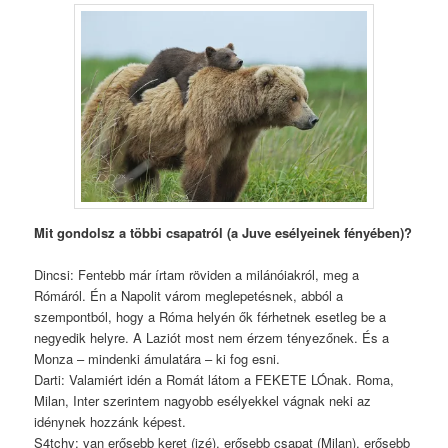
Mit gondolsz a többi csapatról (a Juve esélyeinek fényében)?
Dincsi: Fentebb már írtam röviden a milánóiakról, meg a
Rómáról. Én a Napolit várom meglepetésnek, abból a
szempontból, hogy a Róma helyén ők férhetnek esetleg be a
negyedik helyre. A Laziót most nem érzem tényezőnek. És a
Monza – mindenki ámulatára – ki fog esni.
Darti: Valamiért idén a Romát látom a FEKETE LÓnak. Roma,
Milan, Inter szerintem nagyobb esélyekkel vágnak neki az
idénynek hozzánk képest.
S4tchy: van erősebb keret (izé), erősebb csapat (Milan), erősebb