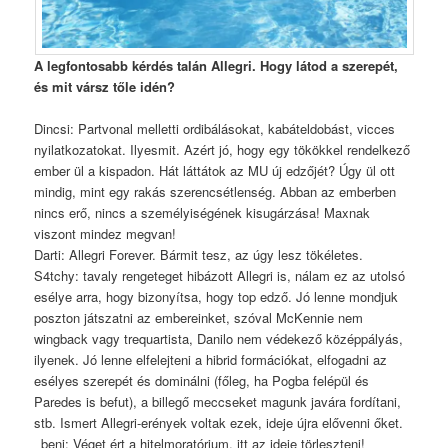
A legfontosabb kérdés talán Allegri. Hogy látod a szerepét,
és mit vársz tőle idén?
Dincsi: Partvonal melletti ordibálásokat, kabáteldobást, vicces
nyilatkozatokat. Ilyesmit. Azért jó, hogy egy tökökkel rendelkező
ember ül a kispadon. Hát láttátok az MU új edzőjét? Úgy ül ott
mindig, mint egy rakás szerencsétlenség. Abban az emberben
nincs erő, nincs a személyiségének kisugárzása! Maxnak
viszont mindez megvan!
Darti: Allegri Forever. Bármit tesz, az úgy lesz tökéletes.
S4tchy: tavaly rengeteget hibázott Allegri is, nálam ez az utolsó
esélye arra, hogy bizonyítsa, hogy top edző. Jó lenne mondjuk
poszton játszatni az embereinket, szóval McKennie nem
wingback vagy trequartista, Danilo nem védekező középpályás,
ilyenek. Jó lenne elfelejteni a hibrid formációkat, elfogadni az
esélyes szerepét és dominálni (főleg, ha Pogba felépül és
Paredes is befut), a billegő meccseket magunk javára fordítani,
stb. Ismert Allegri-erények voltak ezek, ideje újra elővenni őket.
_beni: Véget ért a hitelmoratórium, itt az ideje törleszteni!