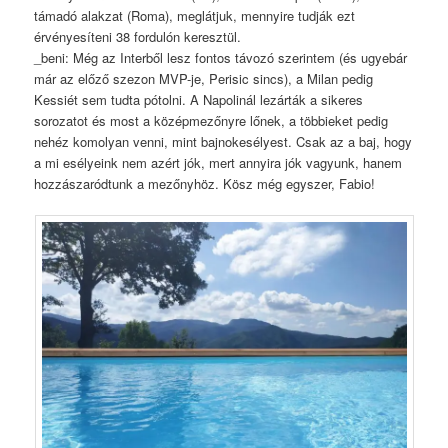
támadó alakzat (Roma), meglátjuk, mennyire tudják ezt
érvényesíteni 38 fordulón keresztül.
_beni: Még az Interből lesz fontos távozó szerintem (és ugyebár
már az előző szezon MVP-je, Perisic sincs), a Milan pedig
Kessiét sem tudta pótolni. A Napolinál lezárták a sikeres
sorozatot és most a középmezőnyre lőnek, a többieket pedig
nehéz komolyan venni, mint bajnokesélyest. Csak az a baj, hogy
a mi esélyeink nem azért jók, mert annyira jók vagyunk, hanem
hozzászaródtunk a mezőnyhöz. Kösz még egyszer, Fabio!