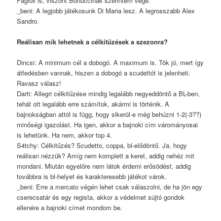
Fagioli is, viszont Bonuccinak szerintem vége.
_beni: A legjobb játékosunk Di Maria lesz. A legrosszabb Alex
Sandro.
Reálisan mik lehetnek a célkitűzések a szezonra?
Dincsi: A minimum cél a dobogó. A maximum is. Tök jó, mert így
átfedésben vannak, hiszen a dobogó a scudettót is jelenheti.
Ravasz válasz!
Darti: Allegri célkitűzése mindig legalább negyeddöntő a BL-ben,
tehát ott legalább erre számítok, akármi is történik. A
bajnokságban attól is függ, hogy sikerül-e még behúzni 1-2(-3??)
minőségi igazolást. Ha igen, akkor a bajnoki cím várományosai
is lehetünk. Ha nem, akkor top 4.
S4tchy: Célkitűzés? Scudetto, coppa, bl-elődöntő. Ja, hogy
reálisan nézzük? Amíg nem komplett a keret, addig nehéz mit
mondani. Miután egyelőre nem látok érdemi erősödést, addig
továbbra is bl-helyet és karakteresebb játékot várok.
_beni: Erre a mercato végén lehet csak válaszolni, de ha jön egy
cserecsatár és egy regista, akkor a védelmet sújtó gondok
ellenére a bajnoki címet mondom be.