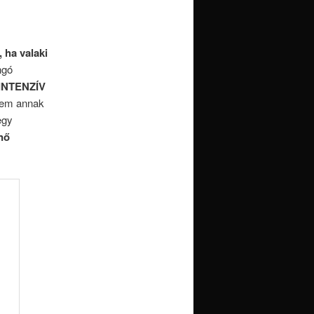
, ha valaki
ngó
INTENZÍV
 nem annak
egy
nő