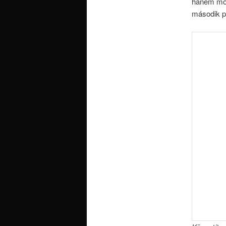
hanem mod
második p