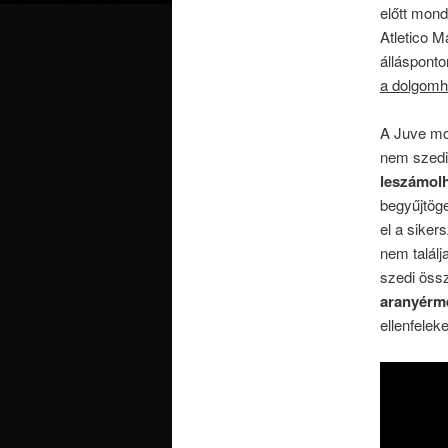
előtt mon
Atletico 
álláspont
a dolgom
A Juve mo
nem szedi
leszámolh
begyűjtög
el a siker
nem találj
szedi öss
aranyérm
ellenfelek