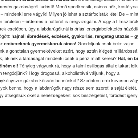
mesés gazdaságról tudósít! Menő sportkocsik, csinos nők, kastélynak
 – mindenki erre vágyik! Milyen jó lehet a sztárfocisták léte! De – mi
n területén – érdemes a hátteret is megvizsgálni. Ahogy a filmsztáro
k esetében, úgy a labdarúgóknál is óriási energiabefektetés húzód
ögött:
hajnali ébredések, edzések, gyakorlás, rengeteg utazás – 
az embereknek gyermekkoruk sincs!
Gondoljunk csak bele: vajon
nk a gondtalan gyermekéveket azért, hogy aztán kiégett milliárdossá
k, akinek a társaságát mindenki csak a pénz miatt keresi?
Hát, én b
élném el!
Tényleg vágyunk rá, hogy a talmi csillogás által eltakart lelk
 tengődjünk? Hogy drogossá, alkoholistává váljunk, hogy a
énykényszer gúzsba kössön bennünket? Szerintem erre kevesen vág
yok benne, hogy a labdarúgók nagy része sem szereti a saját életét,
gy átsegítsük őket a nehézségeken: sok beszélgetést, törődést igény