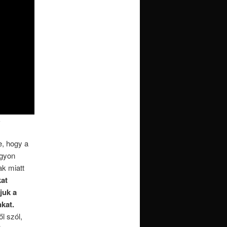
, hogy a
agyon
ak miatt
kat
juk a
nkat.
l szól,