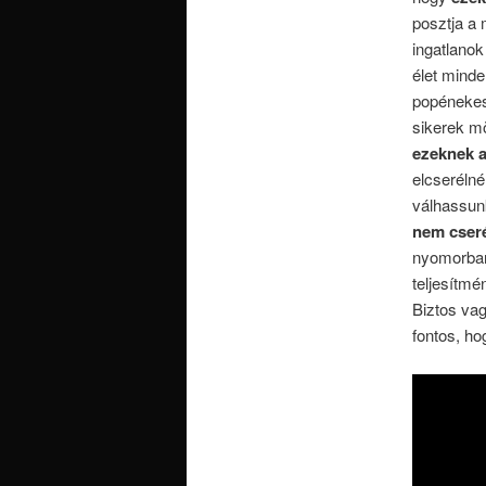
posztja a 
ingatlanok
élet minde
popénekese
sikerek m
ezeknek 
elcserélné
válhassun
nem cser
nyomorban
teljesítm
Biztos vag
fontos, ho