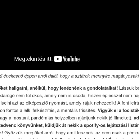
ű énekesnő éppen arról dalól, hogy a sztárok mennyire magányosak!
őket hallgatni, anélkül, hogy lenéznénk a gondolataikat!
Lássuk be
abdarúgó nem túl okos, amely nem is csoda, hiszen ép ésszel nem n
viselni azt az elképesztő nyomást, amely rájuk nehezedik! A fent leírt
n fontos a lelki felkészítés, a mentális frissítés.
Vigyük el a focistá
vagy a mostani, pandémiás helyzetben ajánljunk nekik jó filmeket),
ad
edvenc könyvünket, küldjük át nekik a spotify-os lejátszási listá
k! Győzzük meg őket arról, hogy amit tesznek, az nem csak a pénzrő