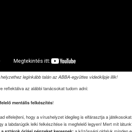
i helyzethez leginkább talán az ABBA-együttes videóklipje illik!
 reflektálva az alábbi tanácsokat tudom adni:
elelő mentális felkészítés
!
 elfelejteni, hogy a vírushelyzet idegileg is elfárasztja a játékosokat
gy a labdarúgók lelki felkészítése is megfelelő legyen! Mert mit látunk
a sztárok óriási pénzeket keresnek:
a közösségi oldaluk minden 