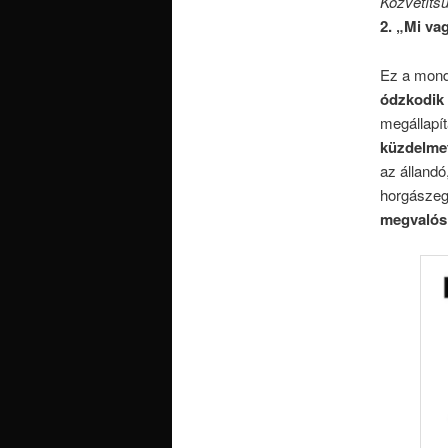
Közvetítsu
2. „Mi va
Ez a mond
ódzkodik 
megállapít
küzdelmet
az állandó
horgászeg
megvalós