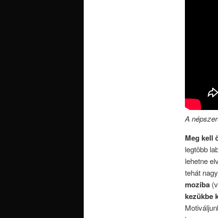
A népszer
Meg kell 
legtöbb l
lehetne el
tehát nagyo
moziba
(
kezükbe k
Motiváljun