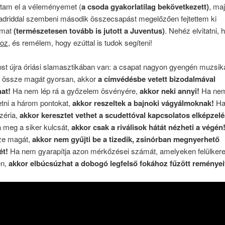
dtam el a véleményemet (
a csoda gyakorlatilag bekövetkezett)
, ma
Madriddal szembeni második összecsapást megelőzően fejtettem ki
omat
(természetesen tovább is jutott a Juventus)
. Nehéz elvitatni,
hoz
, és remélem, hogy ezúttal is tudok segíteni!
st újra óriási slamasztikában van: a csapat nagyon gyengén muzsiká
 össze magát gyorsan, akkor
a címvédésbe vetett bizodalmával
at!
Ha nem lép rá a győzelem ösvényére,
akkor neki annyi!
Ha nem
etni a három pontokat,
akkor reszeltek a bajnoki vágyálmoknak!
Ha
széria,
akkor keresztet vethet a scudettóval kapcsolatos elképzelé
a meg a siker kulcsát,
akkor csak a riválisok hátát nézheti a végén
ze magát,
akkor nem gyűjti be a tizedik, zsinórban megnyerhető
ét!
Ha nem gyarapítja azon mérkőzései számát, amelyeken felülkere
en,
akkor elbúcsúzhat a dobogó legfelső fokához fűzött reményei