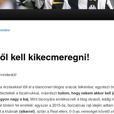
lomra
lomra
ttidino
ől kell kikecmeregni!
mindenkit!
 érzésekkel tölt el a bianconeri blogos srácok felkérése: egyrészt ö
tiszteltek a bizalmukkal, másrészt
tudom, hogy nekem akkor kell 
gyon nagy a baj.
Mint bizonyára emlékeznek a blog olvasói, eddig 
 tűntem fel errefelé: egyszer a 2015-ös, borzalmas rajt idején adtam
t a klubnak
(sikerrel)
, aztán a Real elleni, 0-3-as vereséget követő 