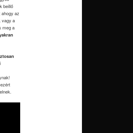
 beillő
nt ahogy az
k vagy a
ik meg a
gyakran
iztosan
i
ynak!
 ezért
elnek.