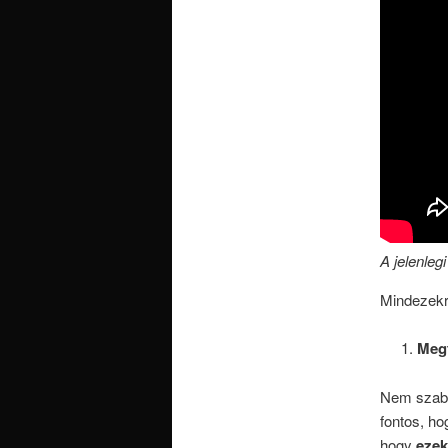
A jelenleg
Mindezekre
Megf
Nem szabad
fontos, ho
hogy
ezek 