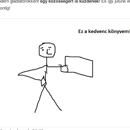
ern gladiátorokként
egy közösségért is küzdenek!
És így jutunk el
ontig!