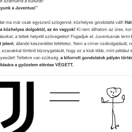
k számukra a kultúrát!
gyunk a Juventus!”
at ma már csak egyszerű szlogenné, közhelyes gondolattá vált!
Hát
a közhelyes dolgoktól, az én vagyok!
Ki nem állhatom az üres, ko
ásokat, a tettek helyetti szövegelést! Fogadjuk el: Juventusnak lenni
 jelent
, állandó készenlétet feltételez. Nem a címer csókolgatását,
, szavakkal történő bizonygatását, hogy ez a klub több, mint például 
yesület! Tettekre van szükség,
a kiforrott gondolatok pályán törté
ítására a győzelem elérése VÉGETT.