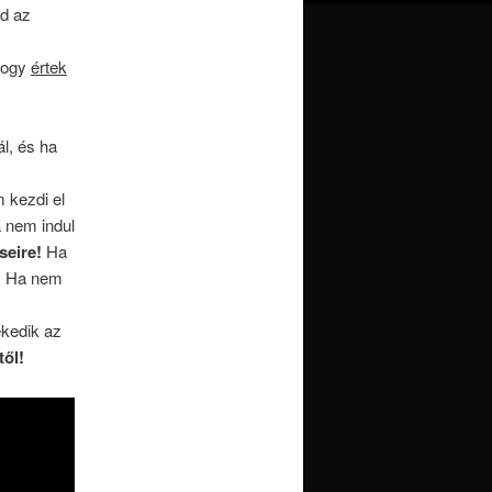
jd az
 hogy
értek
l, és ha
 kezdi el
 nem indul
seire!
Ha
!
Ha nem
kedik az
től!