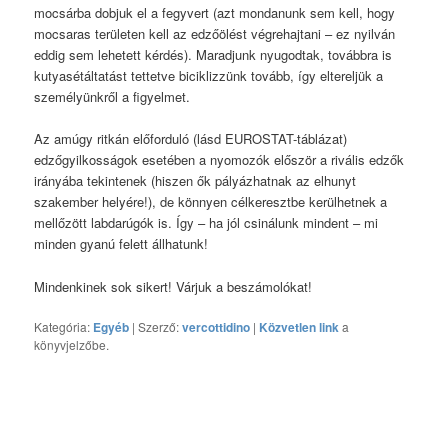
mocsárba dobjuk el a fegyvert (azt mondanunk sem kell, hogy
mocsaras területen kell az edzőölést végrehajtani – ez nyilván
eddig sem lehetett kérdés). Maradjunk nyugodtak, továbbra is
kutyasétáltatást tettetve biciklizzünk tovább, így eltereljük a
személyünkről a figyelmet.
Az amúgy ritkán előforduló (lásd EUROSTAT-táblázat)
edzőgyilkosságok esetében a nyomozók először a rivális edzők
irányába tekintenek (hiszen ők pályázhatnak az elhunyt
szakember helyére!), de könnyen célkeresztbe kerülhetnek a
mellőzött labdarúgók is. Így – ha jól csinálunk mindent – mi
minden gyanú felett állhatunk!
Mindenkinek sok sikert! Várjuk a beszámolókat!
Kategória:
Egyéb
| Szerző:
vercottidino
|
Közvetlen link
a
könyvjelzőbe.