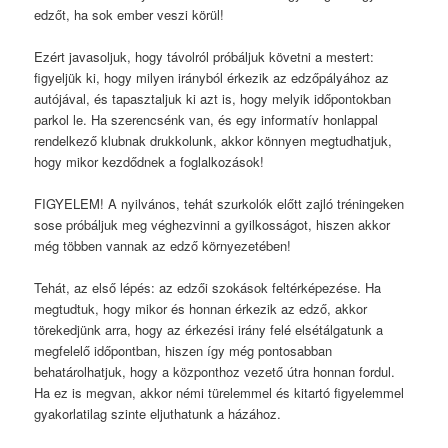
edzőt, ha sok ember veszi körül!
Ezért javasoljuk, hogy távolról próbáljuk követni a mestert:
figyeljük ki, hogy milyen irányból érkezik az edzőpályához az
autójával, és tapasztaljuk ki azt is, hogy melyik időpontokban
parkol le. Ha szerencsénk van, és egy informatív honlappal
rendelkező klubnak drukkolunk, akkor könnyen megtudhatjuk,
hogy mikor kezdődnek a foglalkozások!
FIGYELEM! A nyilvános, tehát szurkolók előtt zajló tréningeken
sose próbáljuk meg véghezvinni a gyilkosságot, hiszen akkor
még többen vannak az edző környezetében!
Tehát, az első lépés: az edzői szokások feltérképezése. Ha
megtudtuk, hogy mikor és honnan érkezik az edző, akkor
törekedjünk arra, hogy az érkezési irány felé elsétálgatunk a
megfelelő időpontban, hiszen így még pontosabban
behatárolhatjuk, hogy a központhoz vezető útra honnan fordul.
Ha ez is megvan, akkor némi türelemmel és kitartó figyelemmel
gyakorlatilag szinte eljuthatunk a házához.