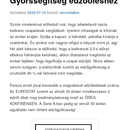
Gyorssegítség edzőöléshez
Közzétéve
2020-07-16
Szerző:
vercottidino
Szinte mindenkivel előfordult már, hogy tehetetlenül nézte
kedvenc csapatának vergődését: ilyenkor cifraságok is kifutnak
az ember száján. Szidja a kapust, a hátvédet, pokolba kívánja a
csatárokat. És amikor már nagyon elfajul a helyzet (mint pl. egy
hét alatt kétszer is előfordul, hogy a kedvencei 2-0-s előnyt
elbukva hátrányba kerülnek), akkor óhatatlanul megfordul az
ember fejében, hogy legyilkolja a csapat edzőjét. Nincs ebben
semmi szégyen: a statisztikák szerint az edzőgyilkosság a
szurkolók 90 %-nál felmerül mint megoldás.
Persze ennél jóval kevesebb a megvalósult edzőleölések száma.
Az EUROSTAT szerint az elmúlt 30 évben mindösszesen 2
edzőt öltek meg eredménytelenség miatt az ÖREG
KONTINENSEN. A Serie A-ban pedig az elmúlt 50 évben
egyáltalán nem történt edzőgyilkosság!