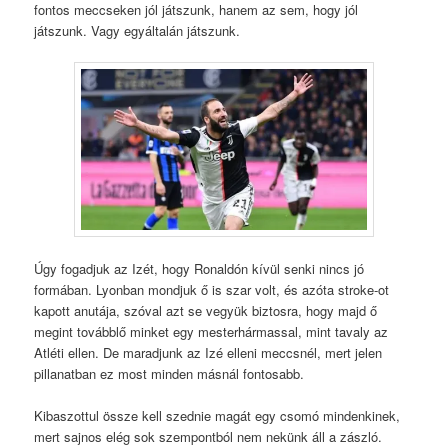
fontos meccseken jól játszunk, hanem az sem, hogy jól
játszunk. Vagy egyáltalán játszunk.
Úgy fogadjuk az Izét, hogy Ronaldón kívül senki nincs jó
formában. Lyonban mondjuk ő is szar volt, és azóta stroke-ot
kapott anutája, szóval azt se vegyük biztosra, hogy majd ő
megint továbblő minket egy mesterhármassal, mint tavaly az
Atléti ellen. De maradjunk az Izé elleni meccsnél, mert jelen
pillanatban ez most minden másnál fontosabb.
Kibaszottul össze kell szednie magát egy csomó mindenkinek,
mert sajnos elég sok szempontból nem nekünk áll a zászló.