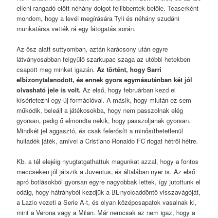
elleni rangadó előtt néhány dolgot fellibbentek belőle. Teaserként
mondom, hogy a levél megírására Tyli és néhány szudáni
munkatársa vették rá egy látogatás során.
Az ősz alatt suttyomban, aztán karácsony után egyre
látványosabban felgyűlő szarkupac szaga az utóbbi hetekben
csapott meg minket igazán.
Az történt, hogy Sarri
elbizonytalanodott, és ennek gyors egymásutánban két jól
olvasható jele is volt.
Az első, hogy februárban kezd el
kísérletezni egy új formációval. A másik, hogy miután ez sem
működik, beleáll a játékosokba, hogy nem passzolnak elég
gyorsan, pedig ő elmondta nekik, hogy passzoljanak gyorsan.
Mindkét jel aggasztó, és csak felerősíti a minősíthetetlenül
hulladék játék, amivel a Cristiano Ronaldo FC riogat hétről hétre.
Kb. a tél elejéig nyugtatgathattuk magunkat azzal, hogy a fontos
meccseken jól játszik a Juventus, és általában nyer is. Az első
apró botlásokból gyorsan egyre nagyobbak lettek, így jutottunk el
odáig, hogy hátrányból kezdjük a BL-nyolcaddöntő visszavágóját,
a Lazio vezeti a Serie A-t, és olyan középcsapatok vasalnak ki,
mint a Verona vagy a Milan. Már nemcsak az nem igaz, hogy a