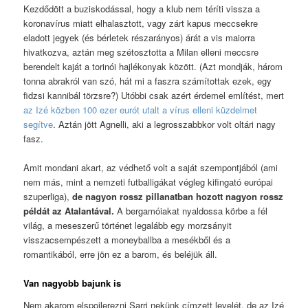
Kezdődött a buziskodással, hogy a klub nem téríti vissza a
koronavírus miatt elhalasztott, vagy zárt kapus meccsekre
eladott jegyek (és bérletek részarányos) árát a vis maiorra
hivatkozva, aztán meg szétosztotta a Milan elleni meccsre
berendelt kaját a torinói hajlékonyak között. (Azt mondják, három
tonna abrakról van szó, hát mi a faszra számítottak ezek, egy
fidzsi kannibál törzsre?) Utóbbi csak azért érdemel említést, mert
az Izé közben 100 ezer eurót utalt a vírus elleni küzdelmet
segítve
. Aztán jött Agnelli, aki a legrosszabbkor volt oltári nagy
fasz.
Amit mondani akart, az védhető volt a saját szempontjából (ami
nem más, mint a nemzeti futballigákat végleg kifingató európai
szuperliga),
de nagyon rossz pillanatban hozott nagyon rossz
példát az Atalantával.
A bergamóiakat nyaldossa körbe a fél
világ, a meseszerű történet legalább egy morzsányit
visszacsempészett a moneyballba a mesékből és a
romantikából, erre jön ez a barom, és beléjük áll.
Van nagyobb bajunk is
Nem akarom elspoilerezni Sarri nekünk címzett levelét, de az Izé