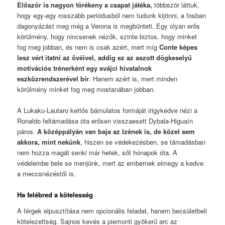
Először is nagyon törékeny a csapat játéka,
többször láttuk,
hogy egy-egy rosszabb periódusból nem tudunk kijönni, a fosban
dagonyázást meg még a Verona is megbünteti. Egy olyan erős
körülmény, hogy nincsenek nézők, szinte biztos, hogy minket
fog meg jobban, és nem is csak azért, mert míg
Conte képes
lesz vért itatni az övéivel, addig ez az aszott dögkeselyű
motivációs trénerként egy svájci hivatalnok
eszközrendszerével bír
. Hanem azért is, mert minden
körülmény minket fog meg mostanában jobban.
A Lukaku-Lautaro kettős bámulatos formáját irigykedve nézi a
Ronaldo feltámadása óta erősen visszaesett Dybala-Higuaín
páros.
A középpályán van baja az Izének is, de közel sem
akkora, mint nekünk
, hiszen se védekezésben, se támadásban
nem hozza magát senki már hetek, sőt hónapok óta. A
védelembe bele se menjünk, mert az embernek elmegy a kedve
a meccsnézéstől is.
Ha felébred a kötelesség
A férgek elpusztítása nem opcionális feladat, hanem becsületbeli
kötelezettség. Sajnos kevés a piemonti gyökerű arc az