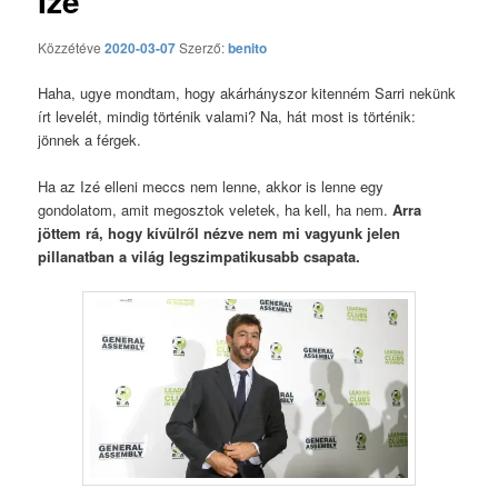
Izé
Közzétéve
2020-03-07
Szerző:
benito
Haha, ugye mondtam, hogy akárhányszor kitenném Sarri nekünk
írt levelét, mindig történik valami? Na, hát most is történik:
jönnek a férgek.
Ha az Izé elleni meccs nem lenne, akkor is lenne egy
gondolatom, amit megosztok veletek, ha kell, ha nem.
Arra
jöttem rá, hogy kívülről nézve nem mi vagyunk jelen
pillanatban a világ legszimpatikusabb csapata.