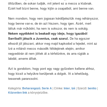
öltözőben, de sokan tudják, mit jelent ez a meccs a klubnak.
Ezért kell bízni benne, hogy kijön a csapatból, ami benne van.
Nem mondom, hogy nem jogosan kérdőjeleztük meg néhányszor,
hogy benne van-e, de én azt hiszem, hogy igen. Azért, mert
láttuk már működni, ha nem is sokszor, és nem is sokáig.
Nekem egyébként is beakadt egy ideje, hogy igazából
Sarriballt játszik a Juventus, csak szarul.
De ha egyszer
elkezdi jól játszani, akkor meg majd kapkodod a fejedet, mint az
Izé a milánói meccs második félidejének elején, amikor
negyedórán át nem jöttek át a térfelünkre, és arra rúgták a
labdát, amerre álltak.
Azt is gondolom, hogy pont egy nagy győzelem kellene ahhoz,
hogy kicsit a helyükre kerüljenek a dolgok. Itt a lehetőség,
tessenek parancsolni.
Kategória:
Beharangozó
,
Serie A
| Címke:
Inter
,
izé
| Szerző:
benito
|
Közvetlen link
a könyvjelzőbe.