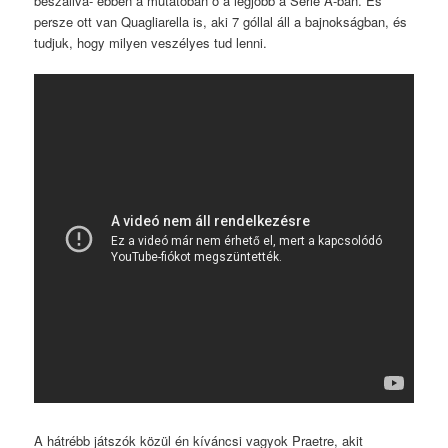
beszállva- ebben a mutatóban ő a legjobb a Serie A-ban. És
persze ott van Quagliarella is, aki 7 góllal áll a bajnokságban, és
tudjuk, hogy milyen veszélyes tud lenni.
A hátrébb játszók közül én kíváncsi vagyok Praetre, akit