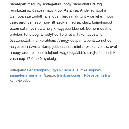
nemrégen még úgy emlegettek, hogy nemsokára rá fog
recskázni az összes nagy klub. Aztán az Anderlechtből a
Sampba szerződött, ami kicsit furcsának tűnt – de lehet, hogy
csak arról van szó, hogy itt szokja meg az olasz bajnokságot,
aztán sztár lesz valamelyik nagyobb klubnál. De nem csak ő
érdekes tehetség: Linettyt és Toreirát a Juventusszal is
összehozták már korábban. Amúgy csupán a pontszámot és
helyezést nézve a Samp jobb csapat, mint a Genoa volt, szóval
a nagy arcot el lehet felejteni, vagy legalábbis elrejteni mondjuk
vasárnap 17 óra környékéig.
Kategória:
Beharangozó
,
Egyéb
,
Serie A
| Címke:
bajnoki
,
sampdoria
,
serie_a
| Szerző:
tylerbianconeri
|
Közvetlen link
a
könyvjelzőbe.