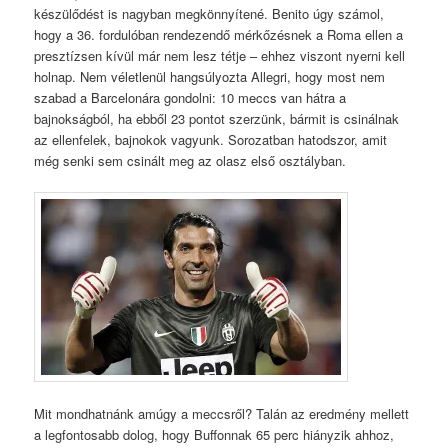
készülődést is nagyban megkönnyítené. Benito úgy számol,
hogy a 36. fordulóban rendezendő mérkőzésnek a Roma ellen a
presztízsen kívül már nem lesz tétje – ehhez viszont nyerni kell
holnap. Nem véletlenül hangsúlyozta Allegri, hogy most nem
szabad a Barcelonára gondolni: 10 meccs van hátra a
bajnokságból, ha ebből 23 pontot szerzünk, bármit is csinálnak
az ellenfelek, bajnokok vagyunk. Sorozatban hatodszor, amit
még senki sem csinált meg az olasz első osztályban.
Mit mondhatnánk amúgy a meccsről? Talán az eredmény mellett
a legfontosabb dolog, hogy Buffonnak 65 perc hiányzik ahhoz,