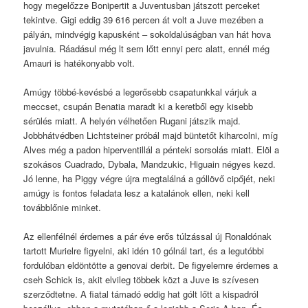
hogy megelőzze Bonipertit a Juventusban játszott perceket
tekintve. Gigi eddig 39 616 percen át volt a Juve mezében a
pályán, mindvégig kapusként – sokoldalúságban van hát hova
javulnia. Ráadásul még lt sem lőtt ennyi perc alatt, ennél még
Amauri is hatékonyabb volt.
Amúgy többé-kevésbé a legerősebb csapatunkkal várjuk a
meccset, csupán Benatia maradt ki a keretből egy kisebb
sérülés miatt. A helyén vélhetően Rugani játszik majd.
Jobbhátvédben Lichtsteiner próbál majd büntetőt kiharcolni, míg
Alves még a padon hiperventillál a pénteki sorsolás miatt. Elöl a
szokásos Cuadrado, Dybala, Mandzukic, Higuain négyes kezd.
Jó lenne, ha Piggy végre újra megtalálná a góllövő cipőjét, neki
amúgy is fontos feladata lesz a katalánok ellen, neki kell
továbblőnie minket.
Az ellenfélnél érdemes a pár éve erős túlzással új Ronaldónak
tartott Murielre figyelni, aki idén 10 gólnál tart, és a legutóbbi
fordulóban eldöntötte a genovai derbit. De figyelemre érdemes a
cseh Schick is, akit elvileg többek közt a Juve is szívesen
szerződtetne. A fiatal támadó eddig hat gólt lőtt a kispadról