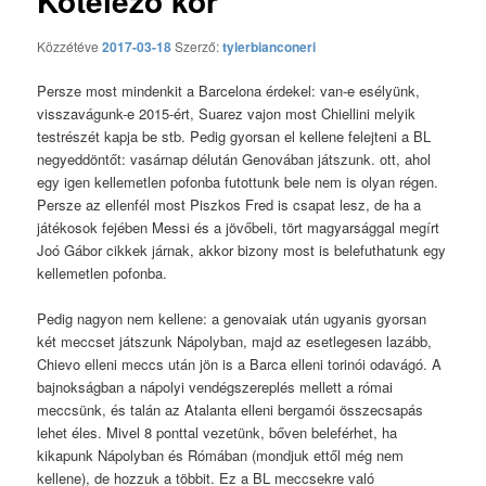
Kötelező kör
Közzétéve
2017-03-18
Szerző:
tylerbianconeri
Persze most mindenkit a Barcelona érdekel: van-e esélyünk,
visszavágunk-e 2015-ért, Suarez vajon most Chiellini melyik
testrészét kapja be stb. Pedig gyorsan el kellene felejteni a BL
negyeddöntőt: vasárnap délután Genovában játszunk. ott, ahol
egy igen kellemetlen pofonba futottunk bele nem is olyan régen.
Persze az ellenfél most Piszkos Fred is csapat lesz, de ha a
játékosok fejében Messi és a jövőbeli, tört magyarsággal megírt
Joó Gábor cikkek járnak, akkor bizony most is belefuthatunk egy
kellemetlen pofonba.
Pedig nagyon nem kellene: a genovaiak után ugyanis gyorsan
két meccset játszunk Nápolyban, majd az esetlegesen lazább,
Chievo elleni meccs után jön is a Barca elleni torinói odavágó. A
bajnokságban a nápolyi vendégszereplés mellett a római
meccsünk, és talán az Atalanta elleni bergamói összecsapás
lehet éles. Mivel 8 ponttal vezetünk, bőven beleférhet, ha
kikapunk Nápolyban és Rómában (mondjuk ettől még nem
kellene), de hozzuk a többit. Ez a BL meccsekre való