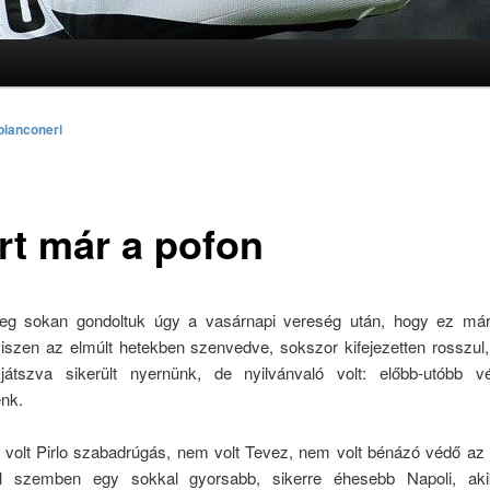
lomra
lomra
bianconeri
árt már a pofon
leg sokan gondoltuk úgy a vasárnapi vereség után, hogy ez már 
iszen az elmúlt hetekben szenvedve, sokszor kifejezetten rosszul, 
játszva sikerült nyernünk, de nyilvánvaló volt: előbb-utóbb 
nk.
volt Pirlo szabadrúgás, nem volt Tevez, nem volt bénázó védő az el
el szemben egy sokkal gyorsabb, sikerre éhesebb Napoli, akik