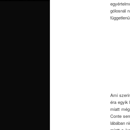
egyértelm
gólosnál n
függetlenü
Ami szerin
éra egyik 
miatt még
Conte sem
lábában ni
miatt a ke