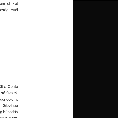
m lett két
eség, ettől
ült a Conte
a sérülések
 gondolom,
m Giovinco
dig húzódás
ényt nyújt,