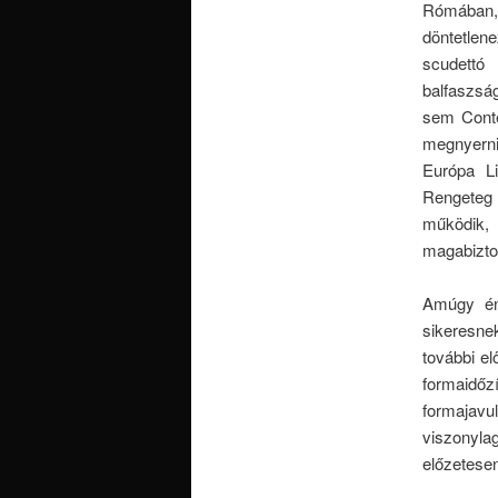
Rómában,
döntetlen
scudettó
balfaszság
sem Conté
megnyerni
Európa Li
Rengeteg k
működik,
magabiztos
Amúgy én 
sikeresnek
további el
formaidőzí
formajavu
viszonyl
előzetesen