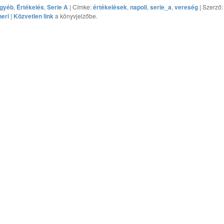
gyéb
,
Értékelés
,
Serie A
| Címke:
értékelések
,
napoli
,
serie_a
,
vereség
| Szerző:
neri
|
Közvetlen link
a könyvjelzőbe.