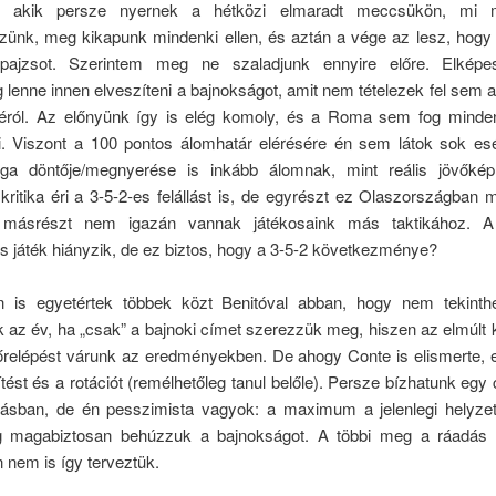
 akik persze nyernek a hétközi elmaradt meccsükön, mi
ezünk, meg kikapunk mindenki ellen, és aztán a vége az lesz, hogy 
 pajzsot. Szerintem meg ne szaladjunk ennyire előre. Elképe
 lenne innen elveszíteni a bajnokságot, amit nem tételezek fel sem a
ról. Az előnyünk így is elég komoly, és a Roma sem fog mind
. Viszont a 100 pontos álomhatár elérésére én sem látok sok esé
ga döntője/megnyerése is inkább álomnak, mint reális jövőkép
ritika éri a 3-5-2-es felállást is, de egyrészt ez Olaszországban
 másrészt nem igazán vannak játékosaink más taktikához. 
 játék hiányzik, de ez biztos, hogy a 3-5-2 következménye?
is egyetértek többek közt Benitóval abban, hogy nem tekinth
 az év, ha „csak” a bajnoki címet szerezzük meg, hiszen az elmúlt 
őrelépést várunk az eredményekben. De ahogy Conte is elismerte, e
tést és a rotációt (remélhetőleg tanul belőle). Persze bízhatunk egy
lásban, de én pesszimista vagyok: a maximum a jelenlegi helyze
ag magabiztosan behúzzuk a bajnokságot. A többi meg a ráadás
 nem is így terveztük.