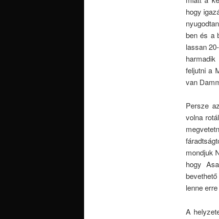
hogy igaz
nyugodtan 
ben és a 
lassan 20-
harmadik 
feljutni 
van Damme
Persze az
volna rotá
megvetet
fáradtságt
mondjuk N
hogy Asa
bevethető
lenne erre
A helyzet