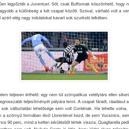
űen legyőzték a Juventust. Sőt, csak Buffonnak köszönhető, hogy ne
agyobb a különbség a két csapat között. Szóval, várható volt a ver
l azért elég nagy indulatokat kavart sok szurkoló lelkében.
tem teljesen érthető: egy nem túl szimpatikus vetélytárs ellen siker
legrosszabb teljesítményét pályára tenni. A csapat fáradt, ráadásul 
 sok változtatási lehetősége sem volt Conténak. Ha tehette volna,
 a szörnyű formában lévő Llorentével kezd, de sem Vucsinics, se
ncs 90 perc, mind a ketten sérülésből tértek vissza, Quagliarella pe
retben sem volt. Nyilván Conte is látja, hogy Vidal olyan teljesítm