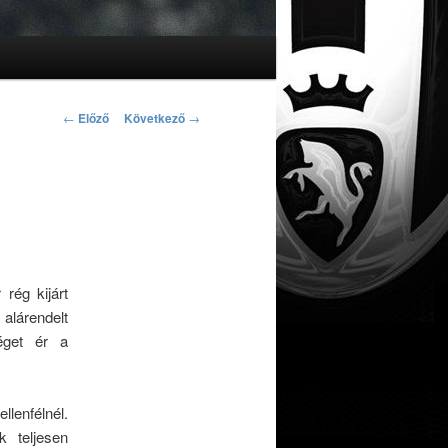
Bejegyzés navigáció
←
Előző
Következő
→
rég kijárt
alárendelt
véget ér a
lenfélnél.
 teljesen