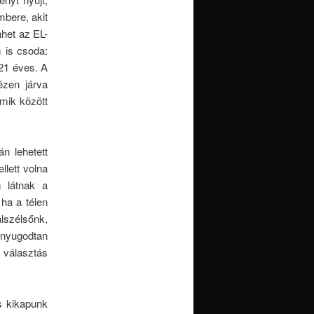
bere, akit
nhet az EL-
 is csoda:
 21 éves. A
ézen járva
mik között
n lehetett
llett volna
 látnak a
 ha a télen
lszélsőnk,
nyugodtan
 választás
s kikapunk