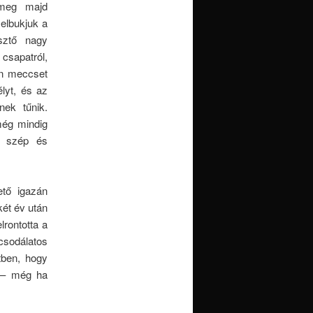
 meg majd
elbukjuk a
sztő nagy
 csapatról,
en meccset
lyt, és az
nek tűnik.
 még mindig
A szép és
ető igazán
két év után
lrontotta a
 csodálatos
tben, hogy
 – még ha