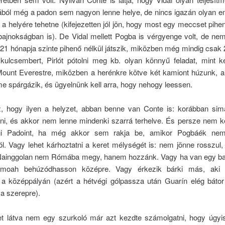
ából még a padon sem nagyon lenne helye, de nincs igazán olyan em
a helyére tehetne (kifejezetten jól jön, hogy most egy meccset pihe
bajnokságban is). De Vidal mellett Pogba is vérgyenge volt, de nem
21 hónapja szinte pihenő nélkül játszik, miközben még mindig csak
kulcsembert, Pirlót pótolni meg kb. olyan könnyű feladat, mint k
a Mount Everestre, miközben a herénkre kötve két kamiont húzunk, a
 spárgázik, és ügyelnünk kell arra, hogy nehogy leessen.
, hogy ilyen a helyzet, abban benne van Conte is: korábban simá
lni, és akkor nem lenne mindenki szarrá terhelve. És persze nem ke
ni Padoint, ha még akkor sem rakja be, amikor Pogbáék nem
ól. Vagy lehet kárhoztatni a keret mélységét is: nem jönne rosszul,
ainggolan nem Rómába megy, hanem hozzánk. Vagy ha van egy ba
moah behúzódhasson középre. Vagy érkezik bárki más, aki 
 a középpályán (azért a hétvégi gólpassza után Guarín elég bátor
 a szerepre).
et látva nem egy szurkoló már azt kezdte számolgatni, hogy úgyi